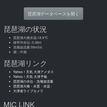
琵琶湖データベースを開く
琵琶湖の状況
琵琶湖大橋水温:18.9℃
雄琴沖水位:-0.36m
洗堰放流量:59m3/s
潮：中潮
琵琶湖リンク
Yahoo！天気 大津アメダス
Yahoo！天気 大津予報
琵琶湖の水位・洗堰放流量
琵琶湖大橋・水質・水温
・
大津港ライブカメラ
MIC LINK