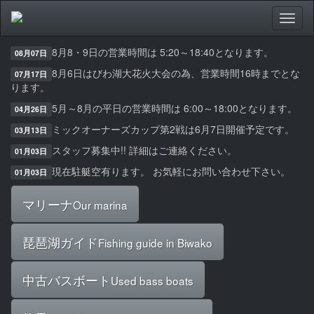
TOPICS
Toggl
naviga
8月8・9日の営業時間は 5:20～18:40となります。
08月07日
8月6日はびわ湖大花火大会の為、営業時間16時までとな
07月17日
ります。
5月～8月の平日の営業時間は 6:00～18:00となります。
04月26日
ミックオーナーズカップ第2戦は6月7日開催予定です。
03月13日
スタッフ募集中!! 詳細はご連絡ください。
01月03日
現在駐艇空有ります。 お気軽にお問い合わせ下さい。
01月03日
マリーナ
Our marina
琵琶湖ガイド
Fishing guide in Biwako
中古バスボート
Used bass boats