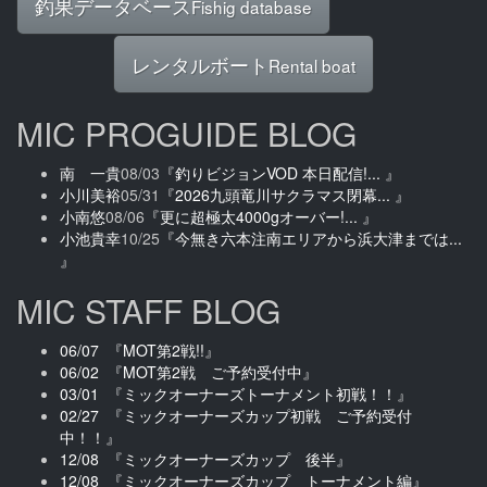
釣果データベース
Fishig database
レンタルボート
Rental boat
MIC PROGUIDE BLOG
南 一貴
08/03
『釣りビジョンVOD 本日配信!... 』
小川美裕
05/31
『2026九頭竜川サクラマス閉幕... 』
小南悠
08/06
『更に超極太4000gオーバー!... 』
小池貴幸
10/25
『今無き六本注南エリアから浜大津までは...
』
MIC STAFF BLOG
06/07 『MOT第2戦!!』
06/02 『MOT第2戦 ご予約受付中』
03/01 『ミックオーナーズトーナメント初戦！！』
02/27 『ミックオーナーズカップ初戦 ご予約受付
中！！』
12/08 『ミックオーナーズカップ 後半』
12/08 『ミックオーナーズカップ トーナメント編』