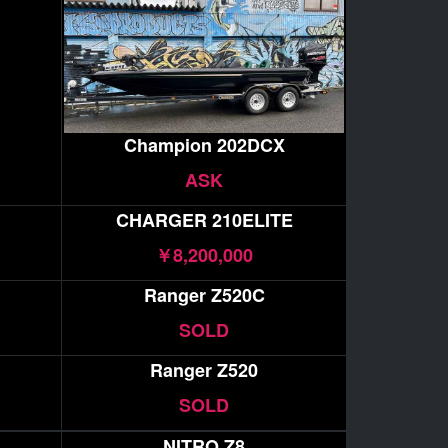
Champion 202DCX
ASK
CHARGER 210ELITE
￥8,200,000
Ranger Z520C
SOLD
Ranger Z520
SOLD
NITRO Z8