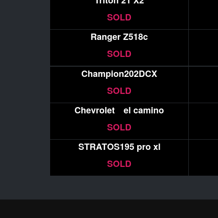
Triton 21 X2
SOLD
Ranger Z518c
SOLD
Champion202DCX
SOLD
Chevrolet el camino
SOLD
STRATOS195 pro xl
SOLD