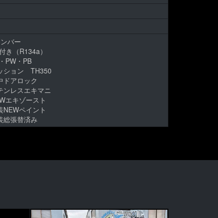
ナンバー
付き（R134a）
・PW・PB
ッション TH350
中ドアロック
テンレスエキマニ
EWエキゾースト
装NEWペイント
装総張替済み