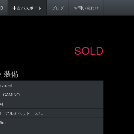
B
中古バスボート
ブログ
お問い合わせ
SOLD
・装備
vrolet
 CAMINO
984
98 アルミヘッド 5.7L
15m