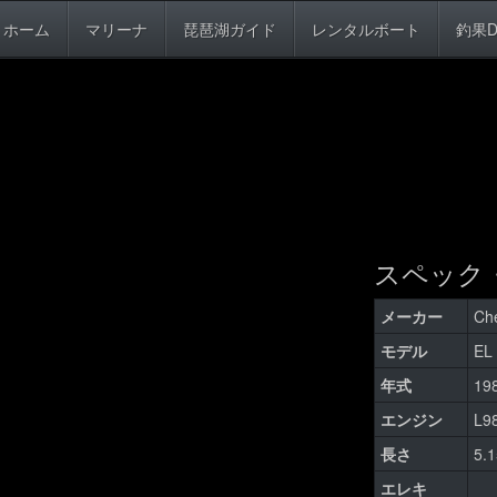
ホーム
マリーナ
琵琶湖ガイド
レンタルボート
釣果D
スペック
メーカー
Che
モデル
EL
年式
1
エンジン
L
長さ
5.
エレキ