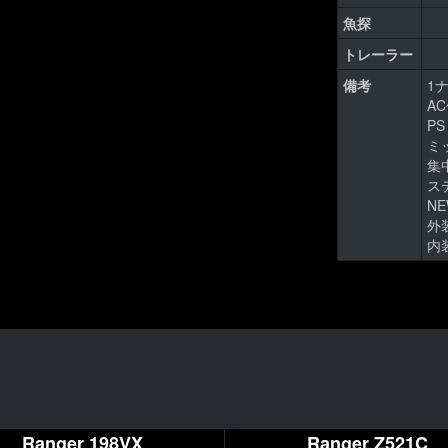
魚探
トレーラー
備考
1
AC
PS
ミ
集
ス
N
外
内
Ranger 198VX
Ranger Z521C